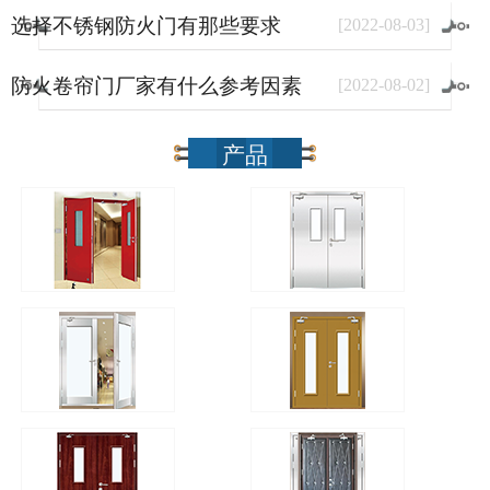
选择不锈钢防火门有那些要求
[
2022
-
08
-
03
]
防火卷帘门厂家有什么参考因素
[
2022
-
08
-
02
]
产品