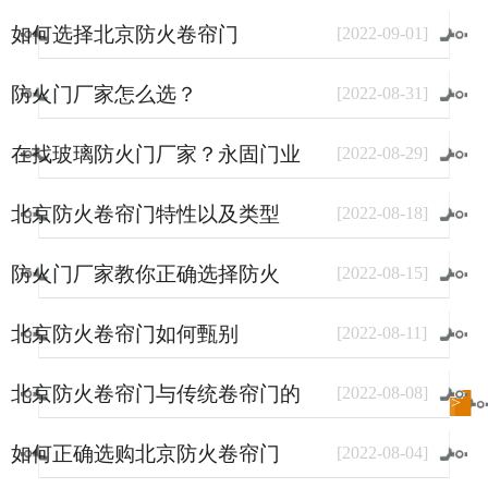
如何选择北京防火卷帘门
[
2022
-
09
-
01
]
防火门厂家怎么选？
[
2022
-
08
-
31
]
在找玻璃防火门厂家？永固门业
[
2022
-
08
-
29
]
了解一下。
北京防火卷帘门特性以及类型
[
2022
-
08
-
18
]
防火门厂家教你正确选择防火
[
2022
-
08
-
15
]
门？
北京防火卷帘门如何甄别
[
2022
-
08
-
11
]
北京防火卷帘门与传统卷帘门的
[
2022
-
08
-
08
]
进入
新闻
频道>>
区别
如何正确选购北京防火卷帘门
[
2022
-
08
-
04
]